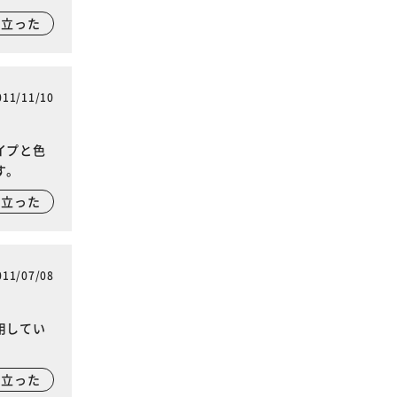
に立った
011/11/10
イプと色
す。
に立った
011/07/08
用してい
に立った