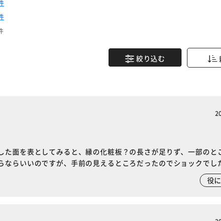
件
件
件
絞り込む
2
した面を表としてみると、縁の化粧板？の長さが足りず、一部のと
らならいいのですが、手前の見えるところだったのでショックでし
役