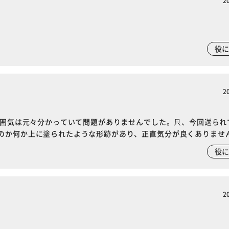
2
役
2
雰囲気は元々分かっていて問題がありませんでした。只、今回送られ
のか何か上に塗られたような形跡があり、正直気分が良くありませ
役
※ご確認ください
2
カートに入れる
購入手続きへ