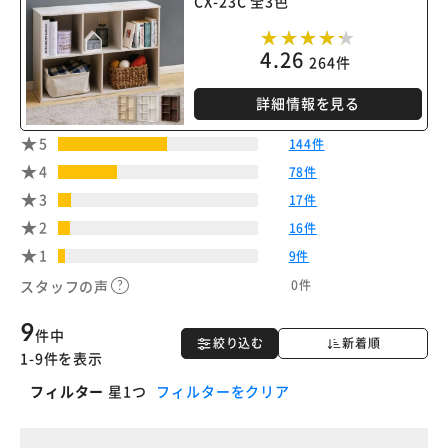
CX-23C 全3色
4.26
264件
詳細情報を見る
5
144件
4
78件
3
17件
2
16件
1
9件
0件
スタッフの声
9
件中
絞り込む
新着順
1-9件を表示
フィルター
星1つ
フィルターをクリア