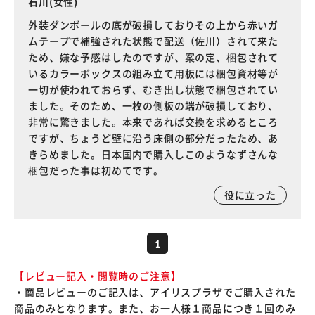
石川(女性)
外装ダンボールの底が破損しておりその上から赤いガ
ムテープで補強された状態で配送（佐川）されて来た
ため、嫌な予感はしたのですが、案の定、梱包されて
いるカラーボックスの組み立て用板には梱包資材等が
一切が使われておらず、むき出し状態で梱包されてい
ました。そのため、一枚の側板の端が破損しており、
非常に驚きました。本来であれば交換を求めるところ
ですが、ちょうど壁に沿う床側の部分だったため、あ
きらめました。日本国内で購入しこのようなずさんな
梱包だった事は初めてです。
役に立った
1
【レビュー記入・閲覧時のご注意】
・商品レビューのご記入は、アイリスプラザでご購入された
商品のみとなります。また、お一人様１商品につき１回のみ