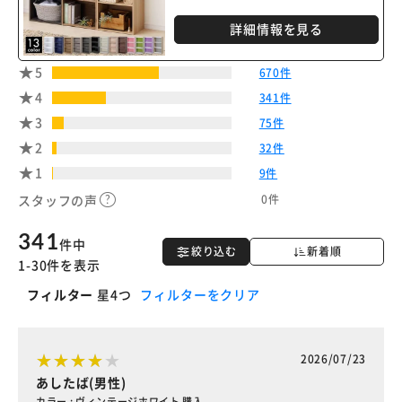
※ご確認ください
詳細情報を見る
カートに入れる
購入手続きへ
5
670件
4
341件
3
75件
2
32件
1
9件
0件
スタッフの声
341
件中
絞り込む
新着順
1-30件を表示
フィルター
星4つ
フィルターをクリア
2026/07/23
あしたば(男性)
カラー : ヴィンテージホワイト 購入