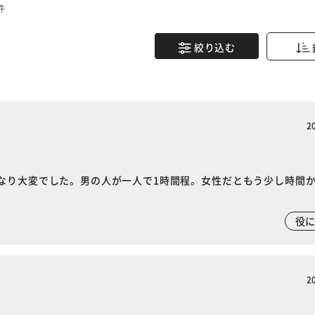
件
絞り込む
2
なり大変でした。男の人が一人で1時間程。女性だともう少し時間
役
2