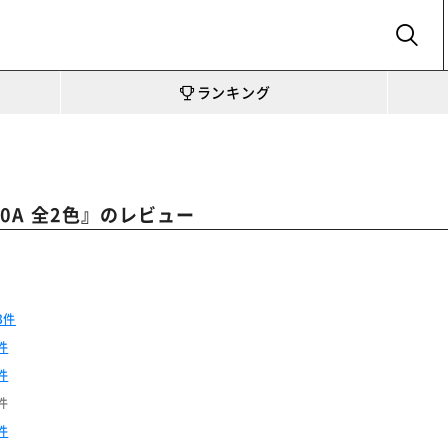
SEARCH
ランキング
』のレビュー
0A 全2色
3件
件
件
件
件