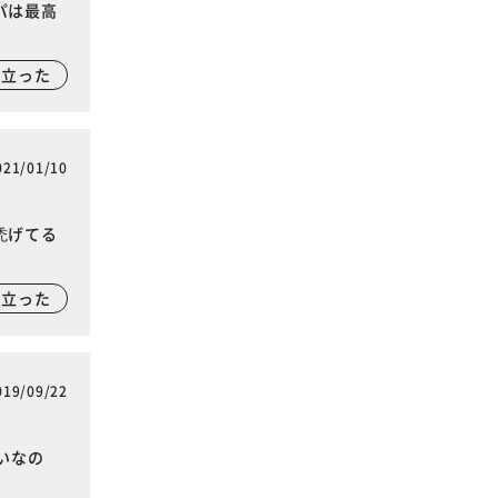
パは最高
に立った
021/01/10
禿げてる
に立った
019/09/22
いなの