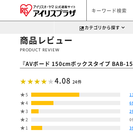
カテゴリから探す
商品レビュー
PRODUCT REVIEW
『
AVボード 150cmボックスタイプ BAB-15
4.08
24件
5
1
4
6
3
2
2
0
1
3