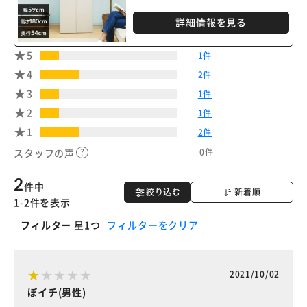
詳細情報を見る
5
1件
4
2件
3
1件
2
1件
1
2件
0件
スタッフの声
2
件中
絞り込む
新着順
1-2件を表示
フィルター
星1つ
フィルターをクリア
2021/10/02
ぽイチ(男性)