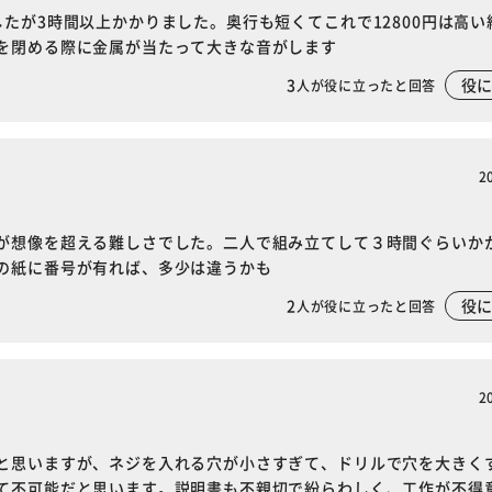
たが3時間以上かかりました。奥行も短くてこれで12800円は高い
を閉める際に金属が当たって大きな音がします
3
役
人が役に立ったと回答
2
※ご確認ください
が想像を超える難しさでした。二人で組み立てして３時間ぐらいか
カートに入れる
購入手続きへ
の紙に番号が有れば、多少は違うかも
2
役
人が役に立ったと回答
2
と思いますが、ネジを入れる穴が小さすぎて、ドリルで穴を大きく
て不可能だと思います。説明書も不親切で紛らわしく、工作が不得