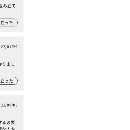
組み立て
に立った
022/01/29
かりまし
に立った
021/09/05
する必要
意な人や