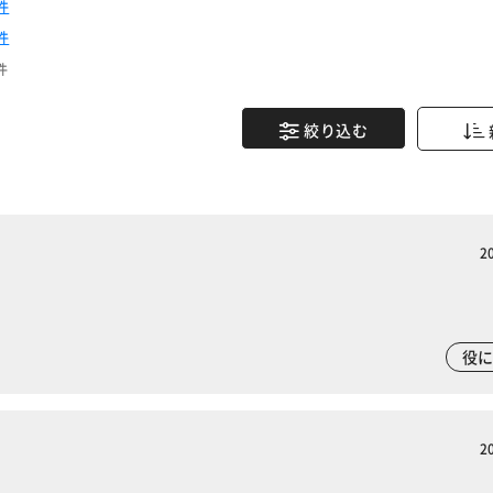
件
件
件
絞り込む
2
役
2