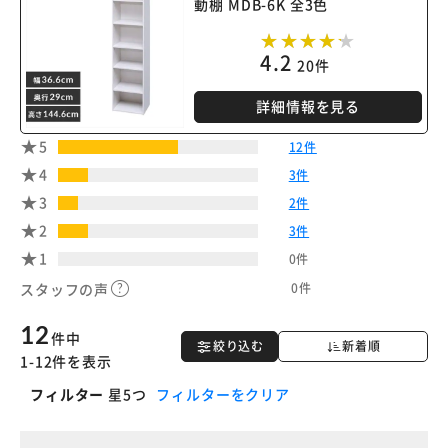
動棚 MDB-6K 全3色
4.2
20件
詳細情報を見る
5
12件
4
3件
3
2件
2
3件
1
0件
0件
スタッフの声
12
件中
絞り込む
新着順
1-12件を表示
フィルター
星5つ
フィルターをクリア