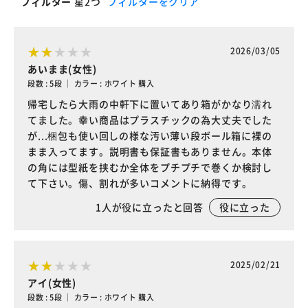
フィルター
星2つ
フィルターをクリア
2026/03/05
あいまま(女性)
段数 : 5段 ｜ カラー : ホワイト 購入
帰宅したら大雨の中軒下に置いてあり箱がかなり濡れ
てました。幸い商品はプラスチックの為大丈夫でした
が...梱包も使い回しの様な汚い薄い段ボール箱に裸の
まま入ってます。説明書も保証書もありません。本体
の角には型紙を挟むか全体をプチプチで巻くか検討し
て下さい。傷、割れが多いコメントに納得です。
1
人が役に立ったと回答
役に立った
2025/02/21
アイ(女性)
段数 : 5段 ｜ カラー : ホワイト 購入