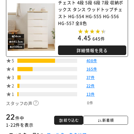
チェスト 4段 5段 6段 7段 収納ボ
ックス タンス ウッドトップチェ
カートに入れる
購入手続きへ
スト HG-554 HG-555 HG-556
HG-557 全8色
4.45
645件
詳細情報を見る
5
408件
4
165件
3
37件
2
22件
1
13件
0件
スタッフの声
22
件中
絞り込む
新着順
1-22件を表示