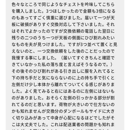
色々なところで同じようなチェストを吟味してこちら
を購入しました。3つほしかったので金額も3倍になる
のもあってすごく慎重に選びました。届いて一つが天
板に破損がありすぐ交換対応して下さいました。それ
はそれでよかったのですが交換依頼の電話した翌日に
残りの二つのうち一つが天板の側面にひび割れみたい
なものを夫が見つけました。ですが3つ並べて置くと見
えないのと、一つ交換依頼をした後のことだったので
我慢する事にしました。（届いてすぐきちんと確認で
きていなかった私の落ち度と言えばそうなるので。）
その後そのひび割れがある引き出しに服を入れてると
下の持ち手だと気にならないのに上の持ち手で引くと
左側だけ少し本体から離れてついてくる感じがありま
した。よく見てみると右にはあるのに左側にはないも
のがありました。おそらく左側の引っかかる部分が割
れてるのだと思います。荷物が大きいので仕方ないの
かも知れませんが交換分のダンボールもサイドに大き
く切り込みがあって中身が心配になるほどでしたがそ
こは大丈夫でした。これは配送業者の問題かも知れま