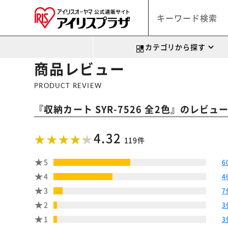
カテゴリから探す
商品レビュー
PRODUCT REVIEW
『
』のレビュ
収納カート SYR-7526 全2色
4.32
119件
5
6
4
4
3
7
2
3
1
3