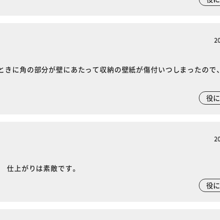
カートに入れる
購入手続きへ
2
ときに角の部分が壁にあたって収納の壁紙が傷付いつしまったので
役
2
） 仕上がりは素敵です。
役