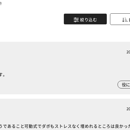
件
絞り込む
2
す。
役
2
うであること可動式でダボもストレスなく埋めれるところは良かっ