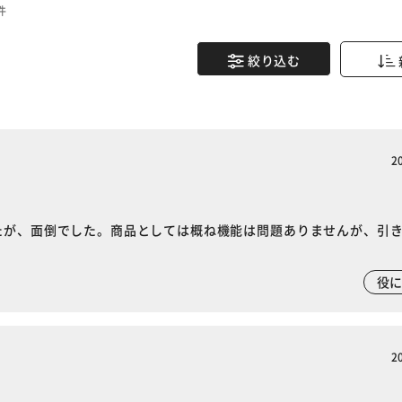
件
絞り込む
2
たが、面倒でした。商品としては概ね機能は問題ありませんが、引
役
2
※ご確認ください