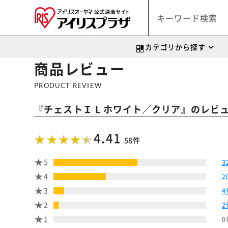
カテゴリから探す
商品レビュー
PRODUCT REVIEW
『
』のレビ
チェストＩ L ホワイト／クリア
4.41
58件
5
3
4
2
3
4
2
2
1
0