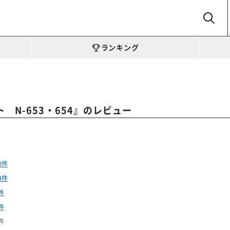
SEARCH
ランキング
』のレビュー
 N-653・654
0件
4件
件
件
件