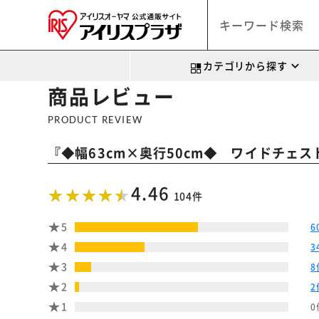
カテゴリから探す
商品レビュー
PRODUCT REVIEW
『
◆幅63cm×奥行50cm◆ ワイドチェスト
4.46
104件
5
6
4
3
3
8
2
2
1
0