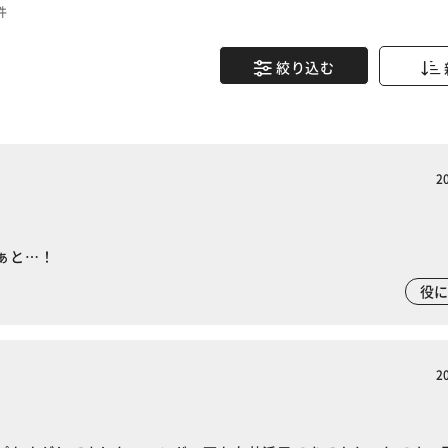
件
絞り込む
2
ぁと…！
役
2