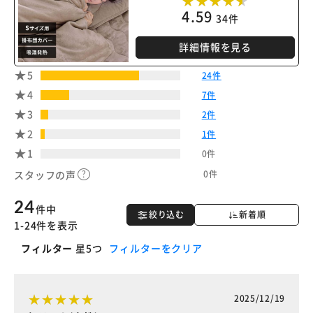
4.59
カートに入れる
購入手続きへ
34件
詳細情報を見る
5
24件
4
7件
3
2件
2
1件
1
0件
0件
スタッフの声
24
件中
絞り込む
新着順
1-24件を表示
フィルター
星5つ
フィルターをクリア
2025/12/19