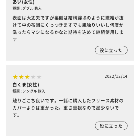
あい(女性)
種類 : ダブル 購入
表面は大丈夫ですが裏側は結構綿埃のように繊維が抜
けて中の布団にくっつきますでも肌触りいいし何度か
洗ったらマシになるかなと期待を込めて継続使用しま
す
役に立った
2022/12/14
白くま(女性)
種類 : シングル 購入
触りごこち良いです。一緒に購入したフリース素材の
カバーよりは重かった。重さ重視なので星少ないで
す。
役に立った