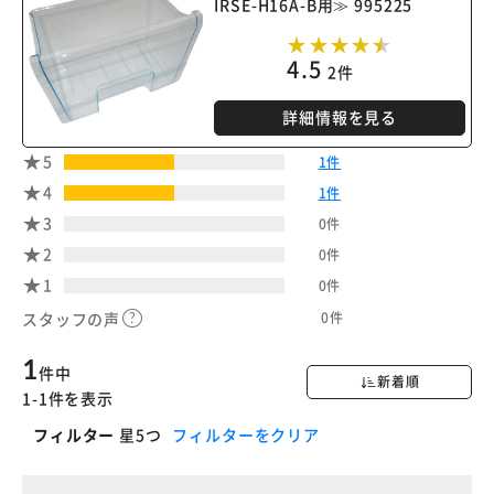
IRSE-H16A-B用≫ 995225
4.5
2件
詳細情報を見る
5
1件
4
1件
3
0件
2
0件
1
0件
0件
スタッフの声
1
件中
新着順
1-1件を表示
フィルター
星5つ
フィルターをクリア