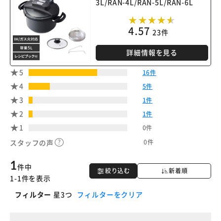
3L/RAN-4L/RAN-5L/RAN-6L
4.57
23件
詳細情報を見る
5
16件
4
5件
3
1件
2
1件
1
0件
0件
スタッフの声
1
件中
絞り込む
新着順
1-1件を表示
フィルター
星3つ
フィルターをクリア