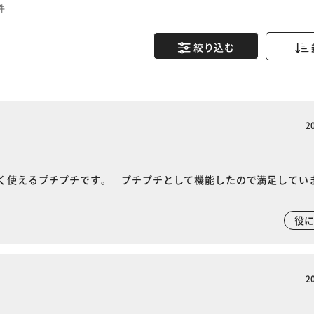
件
絞り込む
2
く使えるプチプチです。 プチプチとして機能したので満足してい
役
2