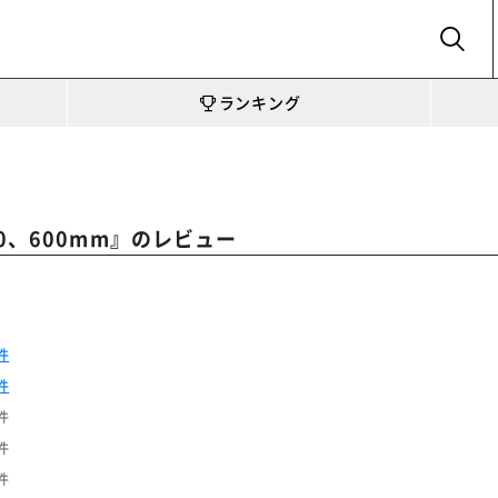
SEARCH
ランキング
』のレビュー
0、600mm
件
件
件
件
件