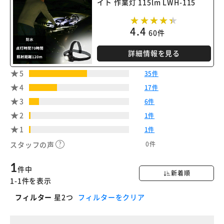
イト 作業灯 115lm LWH-115
4.4
60件
詳細情報を見る
5
35件
4
17件
3
6件
2
1件
1
1件
0件
スタッフの声
1
件中
新着順
1-1件を表示
フィルター
星2つ
フィルターをクリア