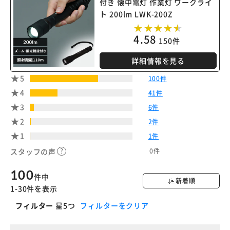
付き 懐中電灯 作業灯 ワークライ
※ご確認ください
ト 200lm LWK-200Z
カートに入れる
購入手続きへ
4.58
150件
詳細情報を見る
5
100件
4
41件
3
6件
2
2件
1
1件
0件
スタッフの声
100
件中
新着順
1-30件を表示
フィルター
星5つ
フィルターをクリア