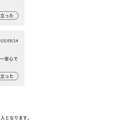
に立った
015/09/14
で一安心で
に立った
記入となります。