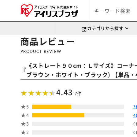
カテゴリから探す
商品レビュー
PRODUCT REVIEW
《ストレート９０cm：Ｌサイズ》コーナーガ
『
ブラウン・ホワイト・ブラック) 【単品・
4.43
7件
5
3
4
4
3
0
2
0