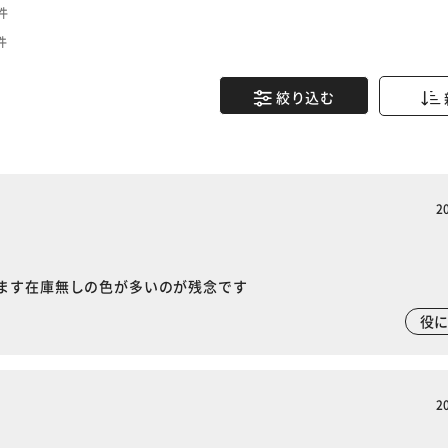
件
件
絞り込む
2
ます在庫無しの色が多いのが残念です
役
2