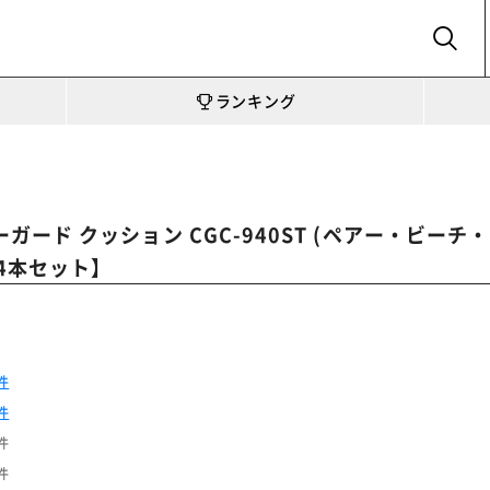
SEARCH
ランキング
ード クッション CGC-940ST (ペアー・ビー
4本セット】
件
件
件
件