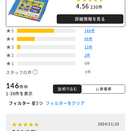
※ご確認ください
4.56
230件
カートに入れる
購入手続きへ
詳細情報を見る
5
146件
4
69件
3
13件
2
2件
1
0件
0件
スタッフの声
146
件中
絞り込む
新着順
1-30件を表示
フィルター
星5つ
フィルターをクリア
2024/11/23