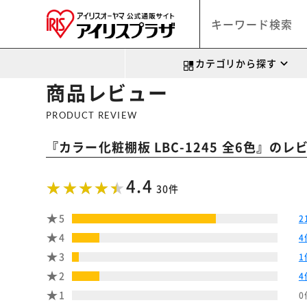
カテゴリから探す
商品レビュー
PRODUCT REVIEW
『
』のレ
カラー化粧棚板 LBC-1245 全6色
4.4
30件
5
2
4
4
3
1
2
4
1
0