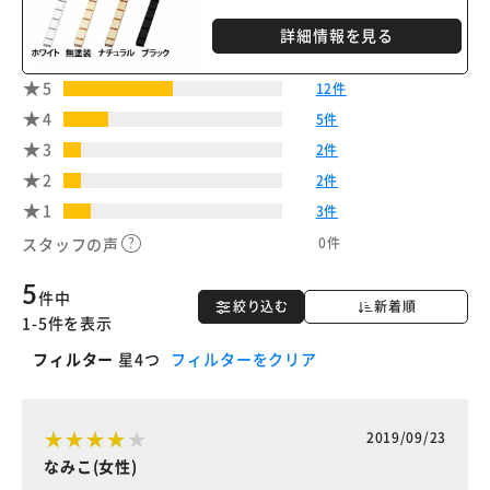
詳細情報を見る
5
12件
4
5件
3
2件
2
2件
1
3件
0件
スタッフの声
5
件中
絞り込む
新着順
1-5件を表示
フィルター
星4つ
フィルターをクリア
2019/09/23
なみこ(女性)