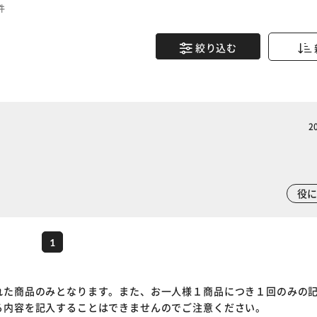
件
絞り込む
2
※ご確認ください
役
カートに入れる
購入手続きへ
1
れた商品のみとなります。また、お一人様１商品につき１回のみの
る内容を記入することはできませんのでご注意ください。