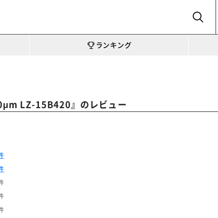
SEARCH
ランキング
』のレビュー
m LZ-15B420
件
件
件
件
件