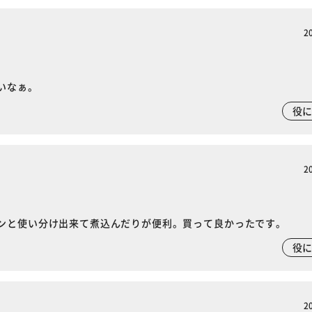
カートに入れる
購入手続きへ
2
いなぁ。
役
2
ンと使い分け出来て煮込んだりが便利。買って良かったです。
役
2