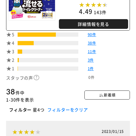
カートに入れる
購入手続きへ
4.49
143件
詳細情報を見る
5
90件
4
38件
3
11件
2
3件
1
1件
0件
スタッフの声
38
件中
新着順
1-30件を表示
フィルター
星4つ
フィルターをクリア
2023/01/15