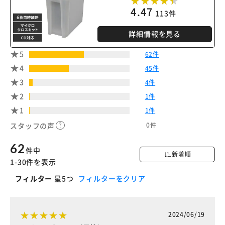
※ご確認ください
4.47
113件
カートに入れる
購入手続きへ
詳細情報を見る
5
62件
4
45件
3
4件
2
1件
1
1件
0件
スタッフの声
62
件中
新着順
1-30件を表示
フィルター
星5つ
フィルターをクリア
2024/06/19