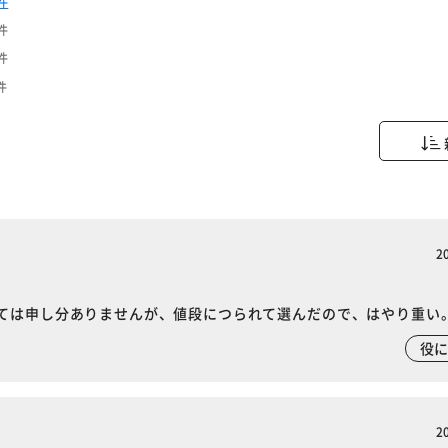
件
件
件
件
2
ては申し分ありませんが、値段につられて選んだので、はやり重い
役
2