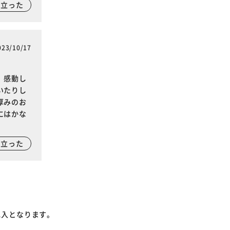
に立った
023/10/17
、感動し
いたりし
厚みのお
にはかな
に立った
記入となります。