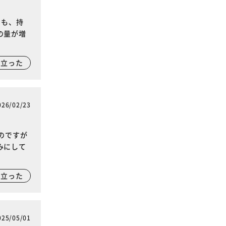
にも、持
の量が増
に立った
026/02/23
のですが
みにして
に立った
025/05/01