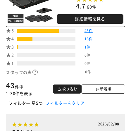
4.7
60件
※ご確認ください
詳細情報を見る
カートに入れる
購入手続きへ
5
43件
4
16件
3
1件
2
0件
1
0件
0件
スタッフの声
43
件中
絞り込む
新着順
1-30件を表示
フィルター
星5つ
フィルターをクリア
2026/02/08