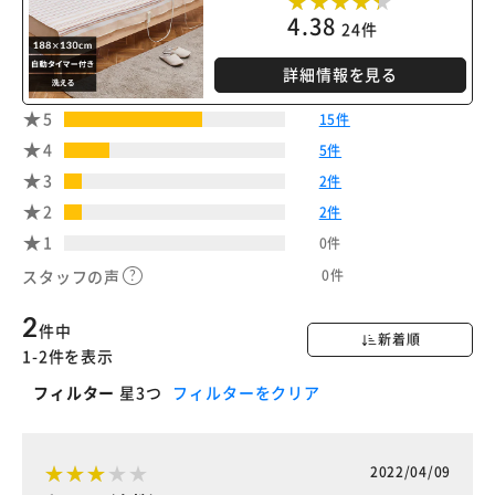
4.38
24件
詳細情報を見る
5
15件
4
5件
3
2件
2
2件
1
0件
0件
スタッフの声
2
件中
新着順
1-2件を表示
フィルター
星3つ
フィルターをクリア
2022/04/09