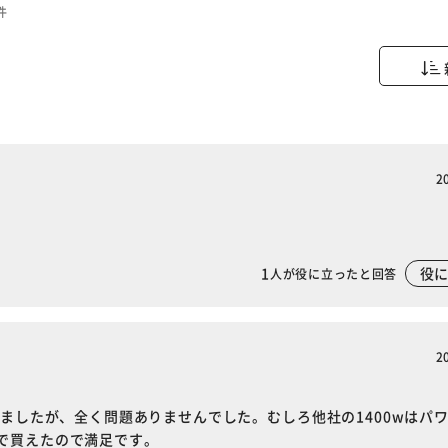
件
2
1
役
人が役に立ったと回答
2
いましたが、全く問題ありませんでした。むしろ他社の1400wはパ
で買えたので満足です。