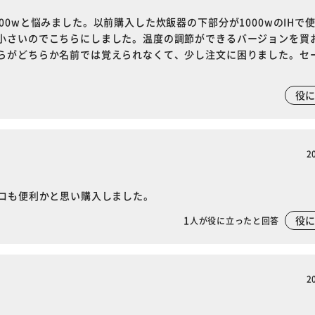
0wと悩みました。以前購入した炊飯器の下部分が1000wのIHで
小さいのでこちらにしました。温度の調節ができるバージョンを買
らがどちらか名前では覚えられなくて、少し注文に困りました。セ
役
2
ンロも便利かと思い購入しました。
1
役
人が役に立ったと回答
2
※ご確認ください