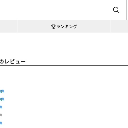
SEARCH
ランキング
のレビュー
8件
9件
件
件
件