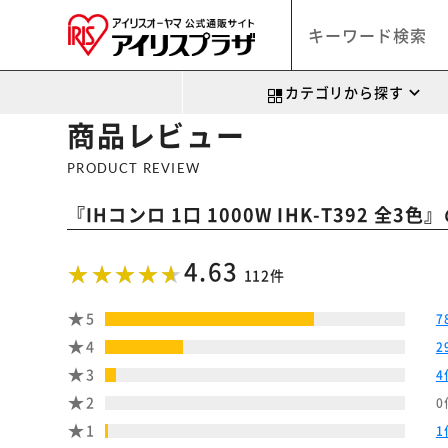
カテゴリから探す
商品レビュー
PRODUCT REVIEW
『
』
IHコンロ 1口 1000W IHK-T392 全3色
4.63
112件
5
7
4
2
3
4
2
0
1
1