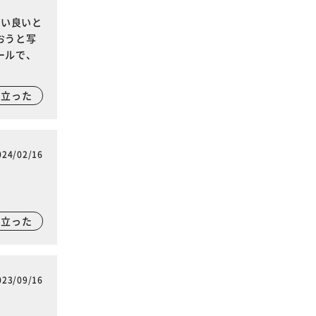
使い良いと
おうと写
ールで、
に立った
024/02/16
に立った
023/09/16