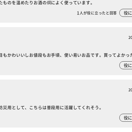
たものを温めたりお酒の燗によく使っています。
カートに入れる
購入手続きへ
1
役
人が役に立ったと回答
2
目もかわいいしお値段もお手頃、使い易いお品です。買ってよかっ
役
2
防災用として、こちらは普段用に活躍してくれそう。
役