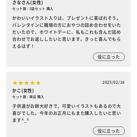
さなさん(女性)
セット数 : 3袋セット 購入
かわいいイラスト入りは、プレゼントに喜ばれそう。
バレンタインに職場の方におやつの詰め合わせをいた
だいたので、ホワイトデーに、私もこれも含んだ詰め
合わせでお返ししたいと思います。きっと喜んでもら
えるはず！
役に立った
2025/02/16
かこ(女性)
セット数 : 単品 購入
子供達がお餅大好きで、可愛いイラストもあるので大
喜びでした。今年のお正月にもまた購入したいと思い
ます^_^
役に立った