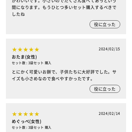
かわいいです。小さいのでたくさん食べてあっという
間になります。もうひとつ多いセット購入するべきで
したね
役に立った
2024/02/15
おたま(女性)
セット数 : 3袋セット 購入
とにかく可愛いお餅で、子供たちに大好評でした。サ
イズも小さめなので食べやすかったです。
役に立った
2024/02/14
めぐっぺ(女性)
セット数 : 3袋セット 購入