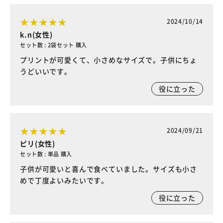
2024/10/14
k.n(女性)
セット数 : 2袋セット 購入
プリントが可愛くて、小さめなサイズで。子供にちょ
うどいいです。
役に立った
2024/09/21
ピリ(女性)
セット数 : 単品 購入
子供が可愛いと喜んで食べていました。サイズも小さ
めで丁度よいみたいです。
役に立った