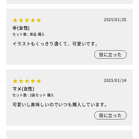
2025/01/25
ゆ(女性)
セット数 : 単品 購入
イラストもくっきり濃くて、可愛いです。
役に立った
2025/01/14
マメ(女性)
セット数 : 2袋セット 購入
可愛いし美味しいのでいつも購入しています。
役に立った