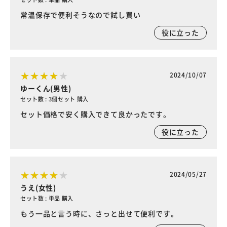
常温保存で便利そうなので試し買い
役に立った
2024/10/07
ゆーくん(男性)
セット数 : 3個セット 購入
セット価格で安く購入できて良かったです。
役に立った
2024/05/27
うえ(女性)
セット数 : 単品 購入
もう一品と言う時に、さっと出せて便利です。