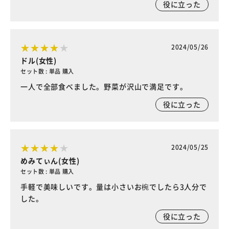
役に立った
2024/05/26
ドル(女性)
セット数 : 単品 購入
一人で全部食べました。野菜が沢山で満足です。
役に立った
2024/05/25
めみてぃん(女性)
セット数 : 単品 購入
手軽で美味しいです。量は小さいお椀でしたら3人分で
した。
役に立った