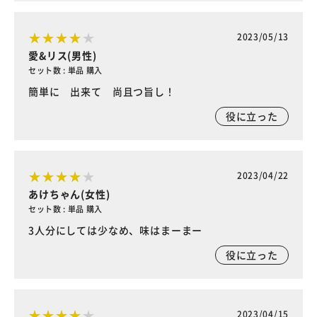
2023/05/13
愛&リス(男性)
セット数 : 単品 購入
簡単に 出来て 尚且つ旨し！
役に立った
2023/04/22
あけちゃん(女性)
セット数 : 単品 購入
3人分にしては少なめ、味はまーまー
役に立った
2023/04/15