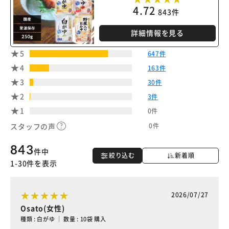
4.72
843件
※ご確認ください
詳細情報を見る
カートに入れる
購入手続きへ
5
647件
4
163件
3
30件
2
3件
1
0件
0件
スタッフの声
843
件中
絞り込む
新着順
1-30件を表示
2026/07/27
Osato(女性)
種類 : 白がゆ ｜ 数量 : 10袋 購入