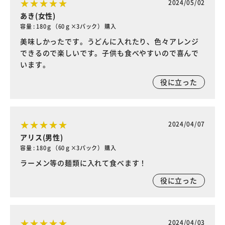
2024/05/02
あき(女性)
容量 : 180ｇ（60ｇ×3パック） 購入
美味しかったです。うどんに入れたり、色々アレンジ
できるので楽しいです。子供も食べやすいので喜んで
います。
役に立った
2024/04/07
アリス(男性)
容量 : 180ｇ（60ｇ×3パック） 購入
ラーメン等の麺類に入れて食べます！
役に立った
2024/04/03