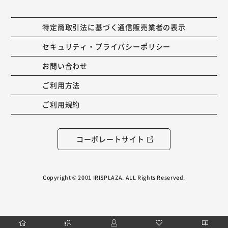
特定商取引法に基づく通信販売業者の表示
セキュリティ・プライバシーポリシー
お問い合わせ
ご利用方法
ご利用規約
コーポレートサイト
Copyright © 2001 IRISPLAZA. ALL Rights Reserved.