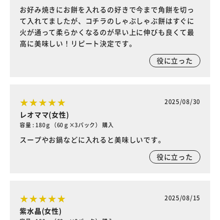
お好み焼きにお餅を入れるの好きで今まで角餅を切っ
て入れてましたが、コチラのしゃぶしゃぶ餅はすぐに
火が通って柔らかくなるのが早い上に伸びも良くて最
高に美味しい！リピート決定です。
役に立った
2025/08/30
レオママ(女性)
容量 : 180ｇ（60ｇ×3パック） 購入
スープやお鍋などに入れると美味しいです。
役に立った
2025/08/15
紫水晶(女性)