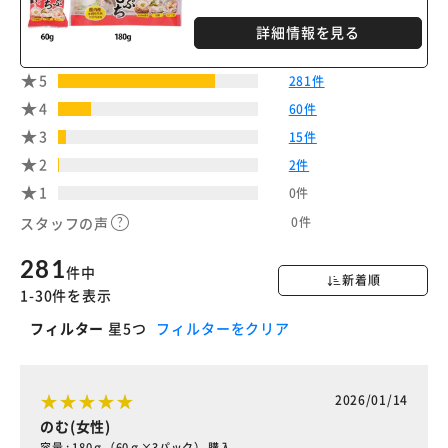
※ご確認ください
詳細情報を見る
カートに入れる
購入手続きへ
5
281件
4
60件
3
15件
2
2件
1
0件
0件
スタッフの声
281
件中
新着順
1-30件を表示
フィルター
星5つ
フィルターをクリア
2026/01/14
のむ(女性)
容量 : 180ｇ（60ｇ×3パック） 購入