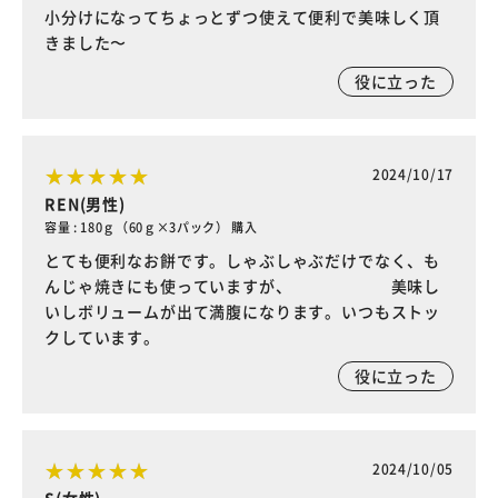
小分けになってちょっとずつ使えて便利で美味しく頂
きました〜
役に立った
2024/10/17
REN(男性)
容量 : 180ｇ（60ｇ×3パック） 購入
とても便利なお餅です。しゃぶしゃぶだけでなく、も
んじゃ焼きにも使っていますが、 美味し
いしボリュームが出て満腹になります。いつもストッ
クしています。
役に立った
2024/10/05