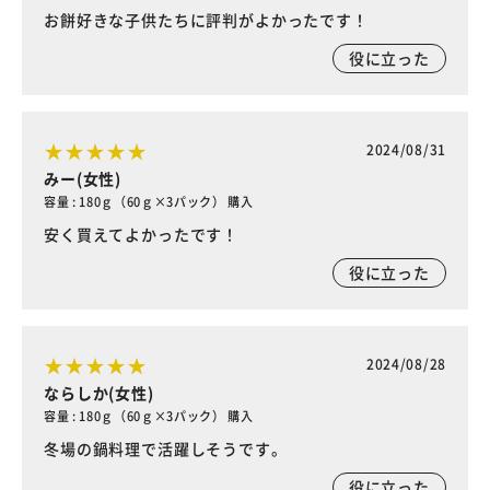
お餅好きな子供たちに評判がよかったです！
役に立った
2024/08/31
みー(女性)
容量 : 180ｇ（60ｇ×3パック） 購入
安く買えてよかったです！
役に立った
2024/08/28
ならしか(女性)
容量 : 180ｇ（60ｇ×3パック） 購入
冬場の鍋料理で活躍しそうです。
役に立った