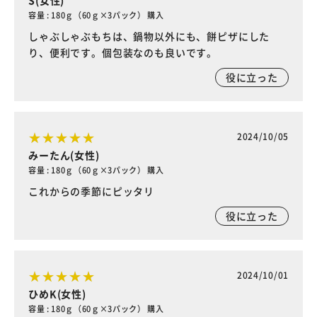
S(女性)
容量 : 180ｇ（60ｇ×3パック） 購入
しゃぶしゃぶもちは、鍋物以外にも、餅ピザにした
り、便利です。個包装なのも良いです。
役に立った
2024/10/05
みーたん(女性)
容量 : 180ｇ（60ｇ×3パック） 購入
これからの季節にピッタリ
役に立った
2024/10/01
ひめK(女性)
容量 : 180ｇ（60ｇ×3パック） 購入