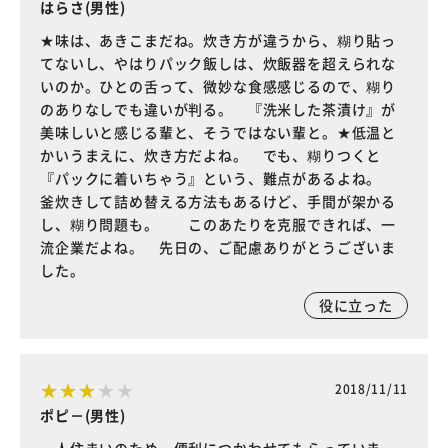
はらさ(男性)
★味は、あきこまだね。炊き方が違うから、糊り貼っ
てないし、やはりパック飯しは、炊飯器を超えられな
いのか。ひとの舌って、微妙な食感感じるので、糊り
のありなしでも違いが判る。 『洗米した茶漬け』が
美味しいと感じる輩と、そうではない輩と。★低温と
かいうまえに、炊き方だよね。 でも、糊りつくと
『パックに着いちゃう』という、難点があるよね。
釜炊きして詰め替える方法もあるけど、手間が架かる
し、糊り問題も。 このあたりを克服できれば、一
流企業だよね。 先日の、ご配慮ありがとうございま
した。
役に立った
2018/11/11
ポピ－(男性)