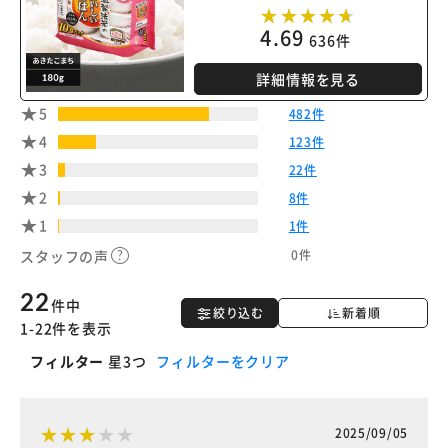
4.69
636件
詳細情報を見る
5
482件
4
123件
3
22件
2
8件
1
1件
0件
スタッフの声
22
件中
絞り込む
新着順
1-22件を表示
フィルター
星3つ
フィルターをクリア
2025/09/05