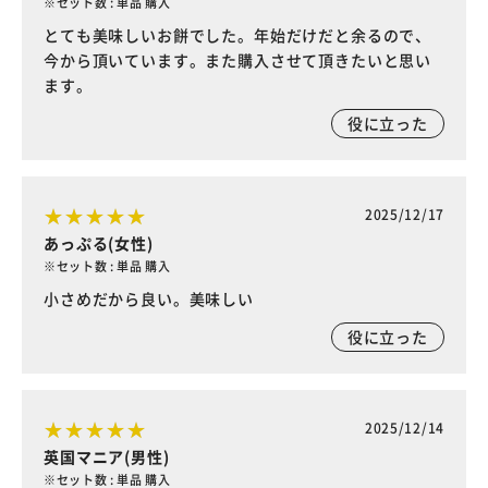
※セット数 : 単品 購入
とても美味しいお餅でした。年始だけだと余るので、
今から頂いています。また購入させて頂きたいと思い
ます。
役に立った
2025/12/17
あっぷる(女性)
※セット数 : 単品 購入
小さめだから良い。美味しい
役に立った
2025/12/14
英国マニア(男性)
※セット数 : 単品 購入