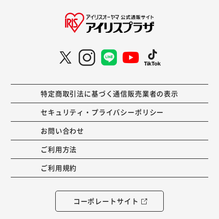
特定商取引法に基づく通信販売業者の表示
セキュリティ・プライバシーポリシー
お問い合わせ
ご利用方法
ご利用規約
コーポレートサイト