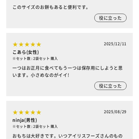
このサイズのお餅もあると便利です。
役に立った
2025/12/11
こあら(女性)
※セット数 : 2袋セット 購入
一つはお正月に食べてもう一つは保存用にしようと思
います。小さめなのがイイ!
役に立った
2025/08/29
ninja(男性)
※セット数 : 2袋セット 購入
おもちは大好きです。いつアイリスフーズさんのもの