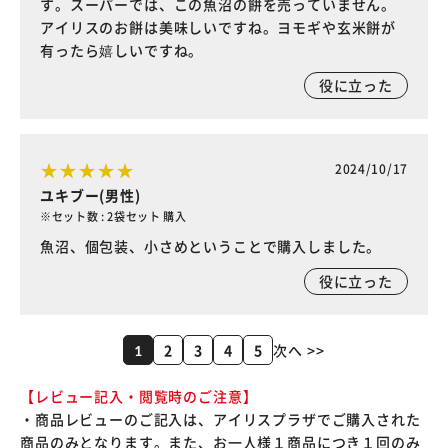
す。スーパーでは、この魚沼の餅を売っていません。
アイリスのお餅は美味しいですね。ヨモギや玄米餅が
有ったら嬉しいですね。
役に立った
2024/10/17
ユキブー(男性)
※セット数 : 2袋セット 購入
魚沼、個包装、小さめということで購入しました。
役に立った
2
3
4
5
次へ >>
1
【レビュー記入・閲覧時のご注意】
・商品レビューのご記入は、アイリスプラザでご購入された
商品のみとなります。また、お一人様１商品につき１回のみ