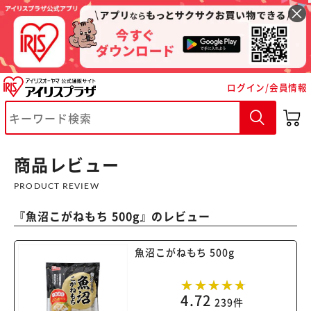
ログイン/会員情報
商品レビュー
PRODUCT REVIEW
『
魚沼こがねもち 500g
』のレビュー
魚沼こがねもち 500g
4.72
239件