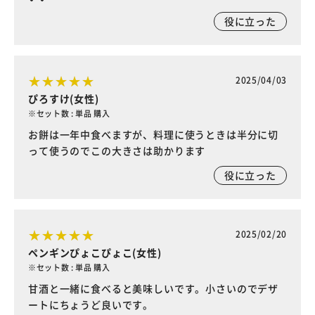
役に立った
2025/04/03
ぴろすけ(女性)
※セット数 : 単品 購入
お餅は一年中食べますが、料理に使うときは半分に切
って使うのでこの大きさは助かります
役に立った
2025/02/20
ペンギンぴょこぴょこ(女性)
※セット数 : 単品 購入
甘酒と一緒に食べると美味しいです。小さいのでデザ
ートにちょうど良いです。