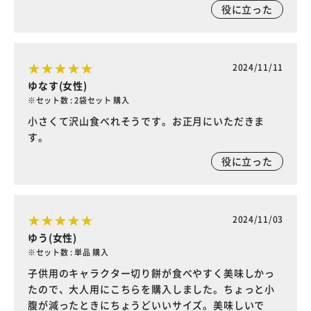
役に立った
2024/11/11
ゆなす(女性)
※セット数 : 2袋セット 購入
小さくて沢山食べれそうです。お正月にいただきま
す。
役に立った
2024/11/03
ゆう(女性)
※セット数 : 単品 購入
子供用のキャラクター切り餅が食べやすく美味しかっ
たので、大人用にこちらを購入しました。ちょっと小
腹が減ったときにちょうどいいサイズ。美味しいで