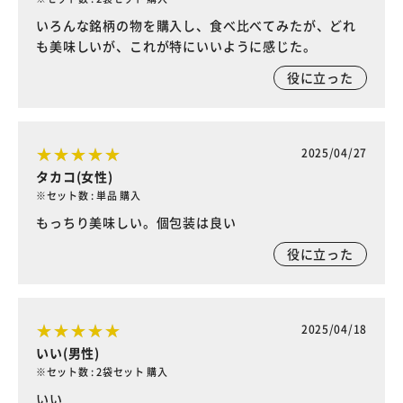
いろんな銘柄の物を購入し、食べ比べてみたが、どれ
も美味しいが、これが特にいいように感じた。
役に立った
2025/04/27
タカコ(女性)
※セット数 : 単品 購入
もっちり美味しい。個包装は良い
役に立った
2025/04/18
いい(男性)
※セット数 : 2袋セット 購入
いい