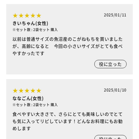
2025/01/11
きいちゃん(女性)
※セット数 : 2袋セット 購入
以前は普通サイズの魚沼産のこがねもちを買いました
が、高齢になると 今回の小さいサイズがとても食べ
やすかったです
役に立った
2025/01/10
ななごん(女性)
※セット数 : 2袋セット 購入
食べやすい大きさで、さらにとても美味しいのでとて
も気に入ってリピしています！どんなお料理にもお勧
めします