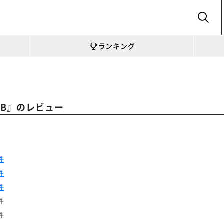
SEARCH
ランキング
』のレビュー
-B
件
件
件
件
件