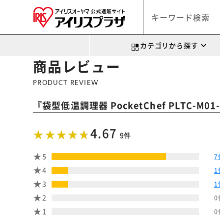
カテゴリから探す
商品レビュー
PRODUCT REVIEW
『
袋型低温調理器 PocketChef PLTC-M01
4.67
9件
5
7
4
1
3
1
2
0
1
0