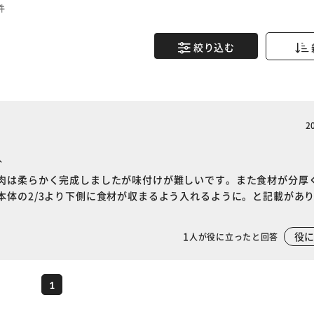
件
絞り込む
2
入
肉は柔らかく完成しましたが味付けが難しいです。また食材が分厚
本体の2/3より下側に食材が収まるよう入れるように。と記載があ
※ご確認ください
1
役
人が役に立ったと回答
カートに入れる
購入手続きへ
1