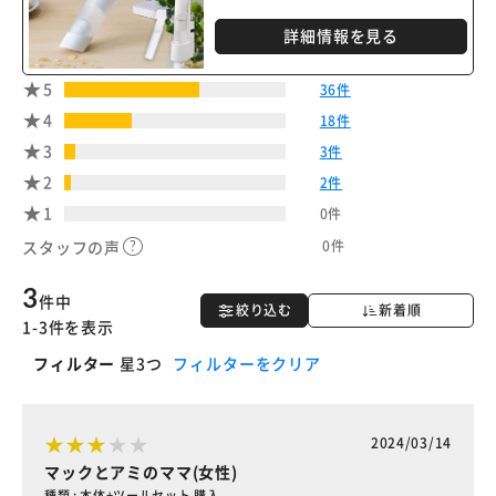
詳細情報を見る
5
36件
4
18件
3
3件
2
2件
1
0件
0件
スタッフの声
3
件中
絞り込む
新着順
1-3件を表示
フィルター
星3つ
フィルターをクリア
2024/03/14
マックとアミのママ(女性)
種類 : 本体+ツールセット 購入