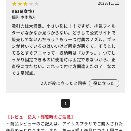
2023/11/11
nasa(女性)
種類 : 本体 購入
吸引力は大満足。小さい割に！！ですが、排気フィル
ターがなかなか見つからない。どうして公式サイトで
販売してないんだろう？もう一つ付属のノズル。ブラ
シが付いているのはいいけど固定が悪くて、そうじし
てるとすぐフニャって！収納時は『カチッ。」つてし
っかり固定できるのに使用時は固定できないから、正
直役に立たない。これって付け方間違えたの？！なの
で２星減点。
2
人が役に立ったと回答
役に立った
1
【レビュー記入・閲覧時のご注意】
・商品レビューのご記入は、アイリスプラザでご購入された
商品のみとなります。また、お一人様１商品につき１回のみ