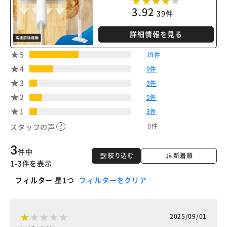
3.92
39件
詳細情報を見る
5
19件
4
9件
3
3件
2
5件
1
3件
0件
スタッフの声
3
件中
絞り込む
新着順
1-3件を表示
フィルター
星1つ
フィルターをクリア
2025/09/01