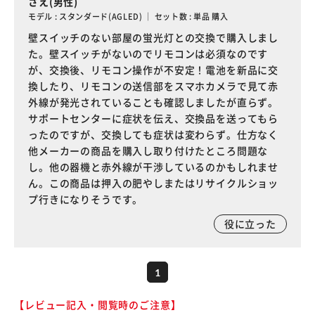
さえ(男性)
モデル : スタンダード(AGLED) ｜ セット数 : 単品 購入
壁スイッチのない部屋の蛍光灯との交換で購入しまし
た。壁スイッチがないのでリモコンは必須なのです
が、交換後、リモコン操作が不安定！電池を新品に交
換したり、リモコンの送信部をスマホカメラで見て赤
外線が発光されていることも確認しましたが直らず。
サポートセンターに症状を伝え、交換品を送ってもら
ったのですが、交換しても症状は変わらず。仕方なく
他メーカーの商品を購入し取り付けたところ問題な
し。他の器機と赤外線が干渉しているのかもしれませ
ん。この商品は押入の肥やしまたはリサイクルショッ
プ行きになりそうです。
役に立った
1
【レビュー記入・閲覧時のご注意】