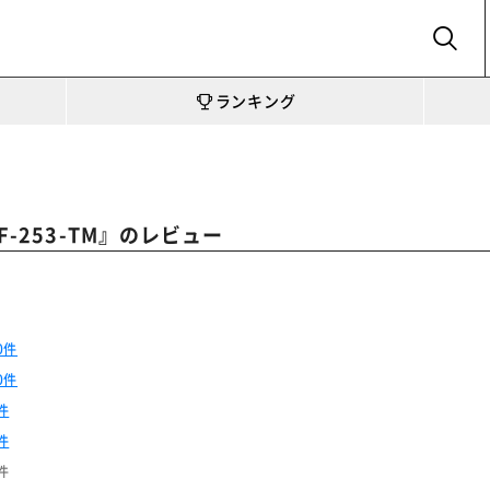
SEARCH
ランキング
』のレビュー
-253-TM
0件
0件
件
件
件