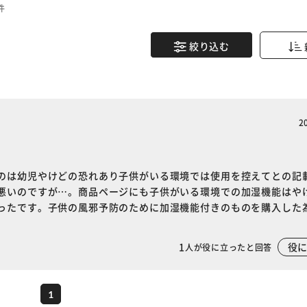
件
絞り込む
2
のは幼児やけどの恐れあり子供がいる環境では使用を控えてとの記
悪いのですが…。商品ページにも子供がいる環境での加湿機能はや
ったです。子供の風邪予防のために加湿機能付きのものを購入した
※ご確認ください
1
役
人が役に立ったと回答
カートに入れる
購入手続きへ
1