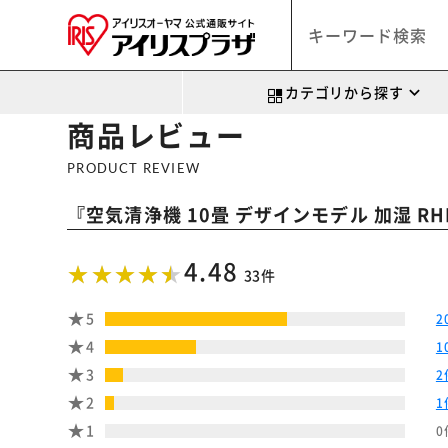
カテゴリから探す
商品レビュー
PRODUCT REVIEW
『
空気清浄機 10畳 デザインモデル 加湿 RHF
4.48
33件
5
2
4
1
3
2
2
1
1
0