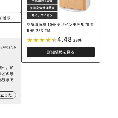
新着順
空気清浄機 10畳 デザインモデル 加湿
RHF-253-TM
4.48
33件
024/02/16
詳細情報を見る
載…。加
けどの恐
為残念で
に立った