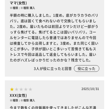
ママ(女性)
※種類 : ※種類 購入
半額の時に購入しました。1度め。底がカラカラのパリ
パリ。底は固くて食べれないので交換してもらいまし
た。2度め。届いたものは前回よりマシだけど一部がう
っすら焦げてる。焦げてるとこは固いパリパリ。コー
ルセンターに電話したら普通ではありませんので今回
は検査してから出荷しますと。3度め。また同じく固い
とこが多い。子供が固いとこ多いって苦情きて私もス
トレスで今回は返品して返金してもらいました。届い
たのがハズレばっかりだったのかな？残念でした。
3
人が役に立ったと回答
役に立った
2025/10/31
XXX(女性)
※種類 : ※種類 購入
今まで数多くの炊飯器を使ってきましたがこんな不満