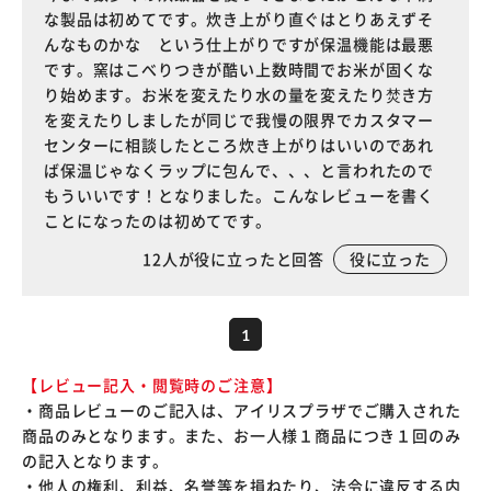
な製品は初めてです。炊き上がり直ぐはとりあえずそ
んなものかな という仕上がりですが保温機能は最悪
です。窯はこべりつきが酷い上数時間でお米が固くな
り始めます。お米を変えたり水の量を変えたり焚き方
を変えたりしましたが同じで我慢の限界でカスタマー
センターに相談したところ炊き上がりはいいのであれ
ば保温じゃなくラップに包んで、、、と言われたので
もういいです！となりました。こんなレビューを書く
ことになったのは初めてです。
12
人が役に立ったと回答
役に立った
1
【レビュー記入・閲覧時のご注意】
・商品レビューのご記入は、アイリスプラザでご購入された
商品のみとなります。また、お一人様１商品につき１回のみ
の記入となります。
・他人の権利、利益、名誉等を損ねたり、法令に違反する内