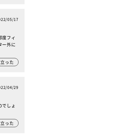
022/05/17
都度フィ
ター外に
に立った
022/04/29
のでしょ
に立った