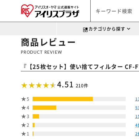
カテゴリから探す
商品レビュー
PRODUCT REVIEW
『
【25枚セット】使い捨てフィルター CF-FT1 (布
4.51
210件
5
1
4
5
3
1
2
4
1
2