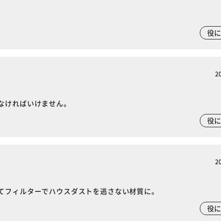
役
2
なければいけません。
役
2
てフィルターでハウスダストを逃さない材質に。
役