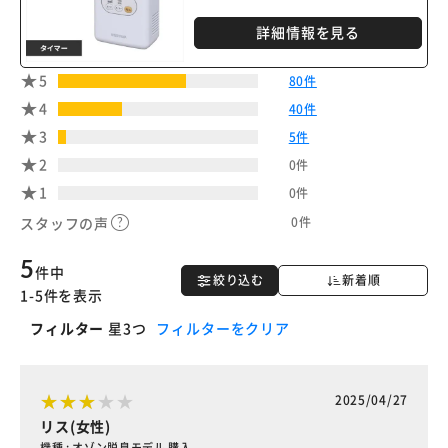
詳細情報を見る
5
80件
4
40件
3
5件
2
0件
1
0件
0件
スタッフの声
5
件中
絞り込む
新着順
1-5件を表示
フィルター
星3つ
フィルターをクリア
2025/04/27
リス(女性)
機種 : オゾン脱臭モデル 購入