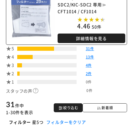
SDC2/KIC-SDC2 専用≫
※ご確認ください
CFT1014 / CF1014
カートに入れる
購入手続きへ
4.46
50件
詳細情報を見る
5
31件
4
13件
3
4件
2
2件
1
0件
0件
スタッフの声
31
件中
絞り込む
新着順
1-30件を表示
フィルター
星5つ
フィルターをクリア