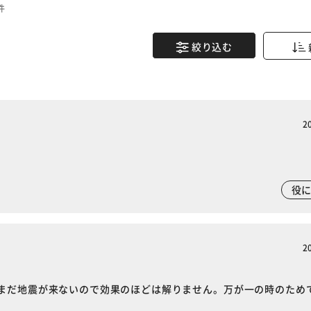
件
絞り込む
2
役
2
まだ地震が来ないので効果のほどは解りません。万が一の時のため