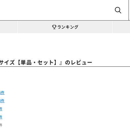
SEARCH
ランキング
』のレビュー
 Ｓサイズ【単品・セット】
5件
3件
件
件
件