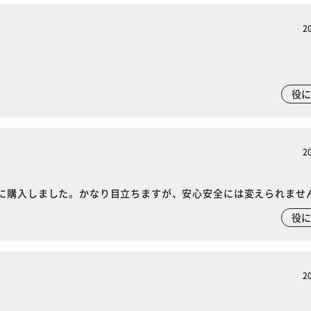
2
※ご確認ください
役
カートに入れる
購入手続きへ
2
に購入しました。かなり目立ちますが、安心安全には変えられませ
役
2