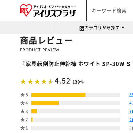
カテゴリから探す
商品レビュー
PRODUCT REVIEW
『
家具転倒防止伸縮棒 ホワイト SP-30W
4.52
139件
5
8
4
4
3
9
2
2
1
0