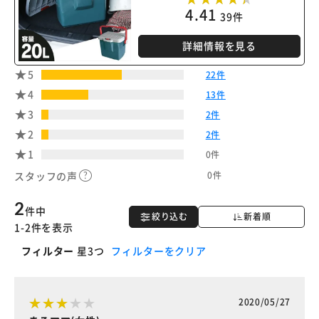
4.41
39件
詳細情報を見る
5
22件
4
13件
3
2件
2
2件
1
0件
0件
スタッフの声
2
件中
絞り込む
新着順
1-2件を表示
フィルター
星3つ
フィルターをクリア
2020/05/27