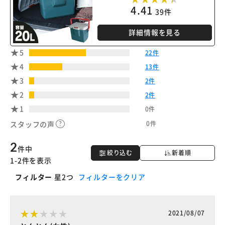
4.41
39件
詳細情報を見る
5
22件
4
13件
3
2件
2
2件
1
0件
0件
スタッフの声
2
件中
絞り込む
新着順
1-2件を表示
フィルター
星2つ
フィルターをクリア
2021/08/07