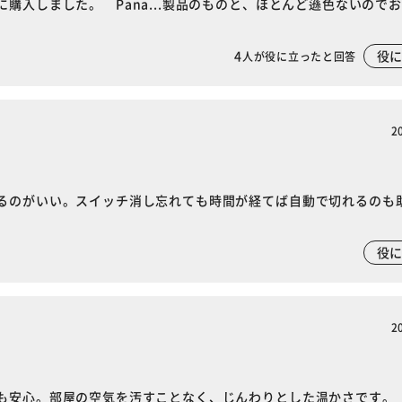
購入しました。 Pana...製品のものと、ほとんど遜色ないので
4
役
人が役に立ったと回答
2
るのがいい。スイッチ消し忘れても時間が経てば自動で切れるのも
役
2
も安心。部屋の空気を汚すことなく、じんわりとした温かさです。