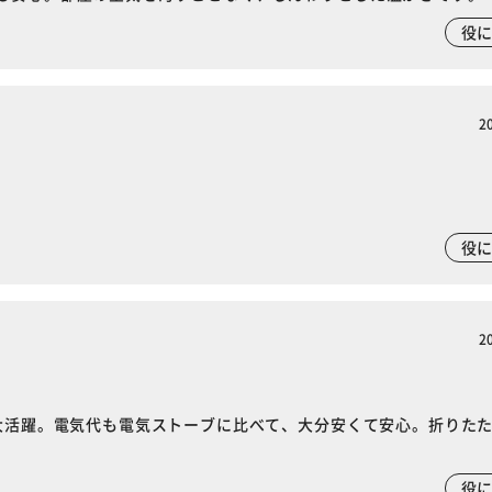
役
2
役
※ご確認ください
カートに入れる
購入手続きへ
2
大活躍。電気代も電気ストーブに比べて、大分安くて安心。折りた
役