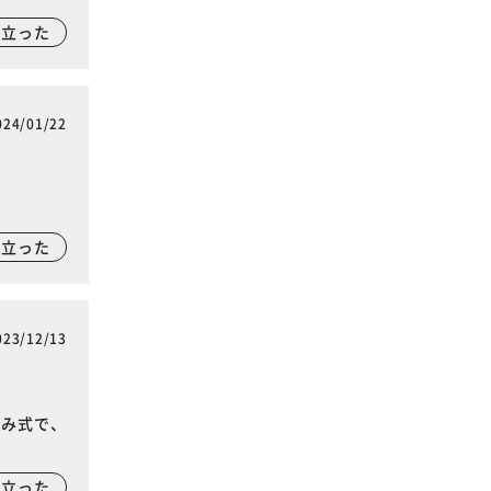
に立った
024/01/22
に立った
023/12/13
たみ式で、
に立った