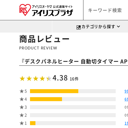
カテゴリから探す
商品レビュー
PRODUCT REVIEW
『
デスクパネルヒーター 自動切タイマー APH
4.38
16件
5
9
4
6
3
0
2
0
1
1