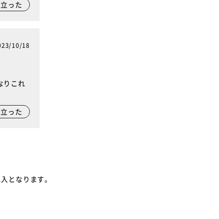
に立った
023/10/18
なりこれ
に立った
記入となります。