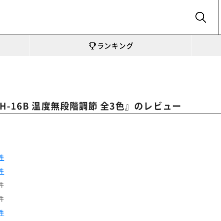
SEARCH
ランキング
』のレビュー
-16B 温度無段階調節 全3色
件
件
件
件
件