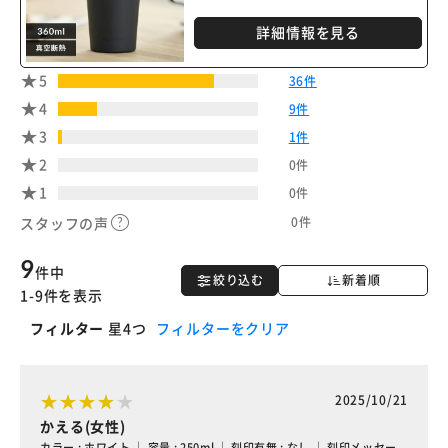
詳細情報を見る
5
36件
4
9件
3
1件
2
0件
1
0件
0件
スタッフの声
9
件中
絞り込む
新着順
1-9件を表示
フィルター
星4つ
フィルターをクリア
2025/10/21
かえる(女性)
カラー : ホワイト ｜ 容量 : 250ml ｜ 刻印有無 : なし ｜ 刻印メッセー